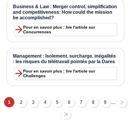
Business & Law : Merger control, simplification
and competitiveness: How could the mission
be accomplished?
Pour en savoir plus : lire l'article sur
Concurrences
Management : Isolement, surcharge, inégalités
: les risques du télétravail pointés par la Dares
Pour en savoir plus : lire l'article sur
Challenges
1
2
3
4
5
6
7
8
9
…
Pagination
Page
Page
Page
Page
Page
Page
Page
Page
Page
courante