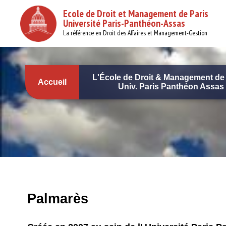
Aller
Ecole de Droit et Management de Paris
au
Université Paris-Panthéon-Assas
contenu
principal
La référence en Droit des Affaires et Management-Gestion
L'École de Droit & Management de 
Accueil
Univ. Paris Panthéon Assas
Navigation
principale
Palmarès