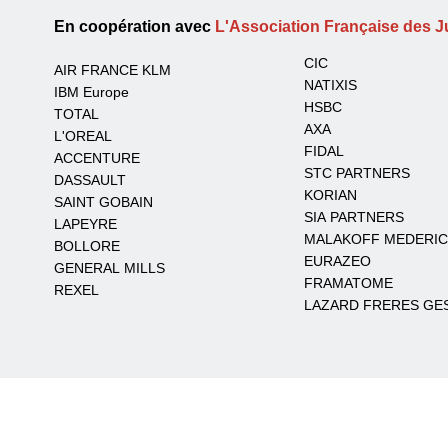
En coopération avec
L'Association Française des Ju
CIC
AIR FRANCE KLM
NATIXIS
IBM Europe
HSBC
TOTAL
AXA
L'OREAL
FIDAL
ACCENTURE
STC PARTNERS
DASSAULT
KORIAN
SAINT GOBAIN
SIA PARTNERS
LAPEYRE
MALAKOFF MEDERIC
BOLLORE
EURAZEO
GENERAL MILLS
FRAMATOME
REXEL
LAZARD FRERES GE