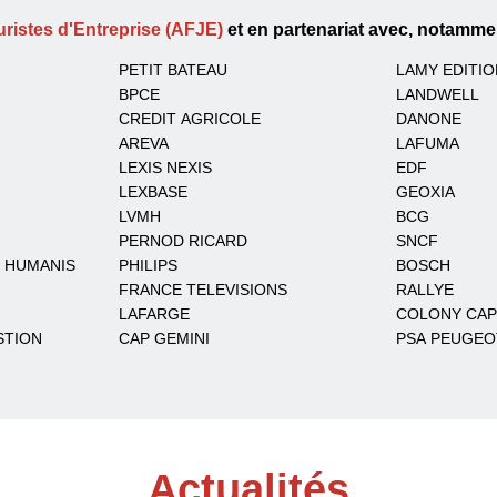
ristes d'Entreprise (AFJE)
et en partenariat avec, notammen
PETIT BATEAU
LAMY EDITI
BPCE
LANDWELL
CREDIT AGRICOLE
DANONE
AREVA
LAFUMA
LEXIS NEXIS
EDF
LEXBASE
GEOXIA
LVMH
BCG
PERNOD RICARD
SNCF
 HUMANIS
PHILIPS
BOSCH
FRANCE TELEVISIONS
RALLYE
LAFARGE
COLONY CAP
STION
CAP GEMINI
PSA PEUGEO
Actualités