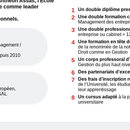
anthéon Assas, l'École
ée comme leader
Un double diplôme pres
Une double formation c
ionnels.
Management des entrepr
Une double professionn
entreprise ou cabinet + 
Une formation en tête 
nagement /
de la renommée de la not
Droit comme en Gestion
uis 2010
Un corps professoral d
Gestion du plus haut ni
Des partenariats d'exce
Des frais d’inscription 
de l’Université, les étudi
uropéen,
leur apprentissage
SAL
Un cursus adapté
à la p
universitaire