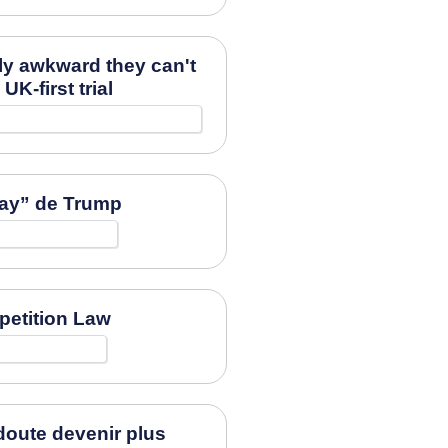
ly awkward they can't
-first trial
day” de Trump
mpetition Law
doute devenir plus