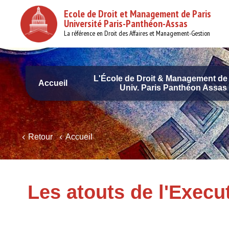
Aller
Ecole de Droit et Management de Paris
au
Université Paris-Panthéon-Assas
contenu
principal
La référence en Droit des Affaires et Management-Gestion
L'École de Droit & Management de 
Accueil
Univ. Paris Panthéon Assas
Navigation
principale
Retour
Accueil
Les atouts de l'Execu