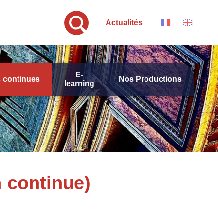
Actualités
E-
 continues
Nos Productions
learning
 continue)