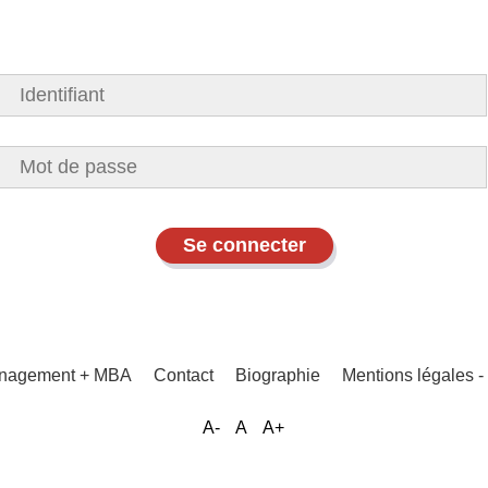
Management + MBA
Contact
Biographie
Mentions légales
A-
A
A+
Menu
Pied