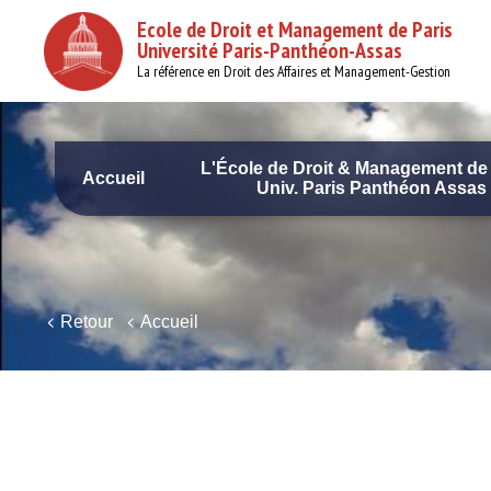
Aller
Ecole de Droit et Management de Paris
au
Université Paris-Panthéon-Assas
contenu
principal
La référence en Droit des Affaires et Management-Gestion
L'École de Droit & Management de 
Accueil
Univ. Paris Panthéon Assas
Navigation
principale
Onglets
principaux
Retour
Accueil