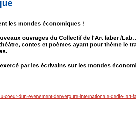
ique
nent les mondes économiques !
uveaux ouvrages du Collectif de l'Art faber /Lab
éâtre, contes et poèmes ayant pour thème le trava
es.
 exercé par les écrivains sur les mondes économ
te-au-coeur-dun-evenement-denvergure-internationale-dedie-lart-f