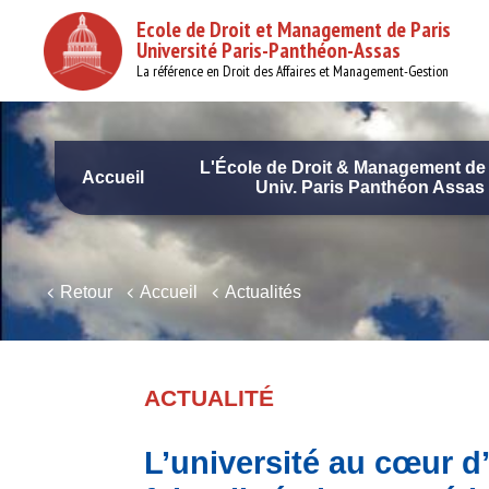
Aller
Ecole de Droit et Management de Paris
au
Université Paris-Panthéon-Assas
contenu
principal
La référence en Droit des Affaires et Management-Gestion
L'École de Droit & Management de 
Accueil
Univ. Paris Panthéon Assas
Navigation
principale
Retour
Accueil
Actualités
ACTUALITÉ
L’université au cœur d