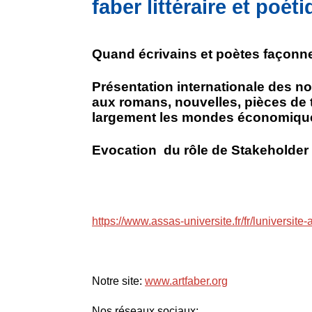
faber littéraire et poét
Quand écrivains et poètes façon
Présentation internationale des no
aux romans, nouvelles, pièces de th
largement les mondes économiqu
Evocation du rôle de Stakeholder
https://www.assas-universite.fr/fr/luniversi
Notre site:
www.artfaber.org
Nos réseaux sociaux: