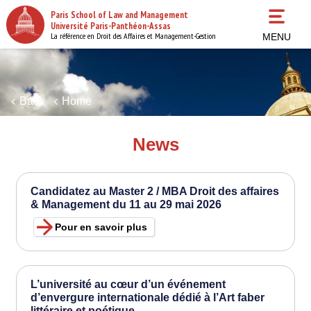
Skip
Paris School of Law and Management
to
Université Paris-Panthéon-Assas
main
La référence en Droit des Affaires et Management-Gestion
MENU
content
Back
Home
News
Candidatez au Master 2 / MBA Droit des affaires
& Management du 11 au 29 mai 2026
Pour en savoir plus
L’université au cœur d’un événement
d’envergure internationale dédié à l’Art faber
littéraire et poétique