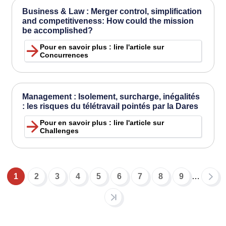
Business & Law : Merger control, simplification
and competitiveness: How could the mission
be accomplished?
Pour en savoir plus : lire l'article sur
Concurrences
Management : Isolement, surcharge, inégalités
: les risques du télétravail pointés par la Dares
Pour en savoir plus : lire l'article sur
Challenges
1
2
3
4
5
6
7
8
9
…
Pagination
Current
Page
Page
Page
Page
Page
Page
Page
Page
page