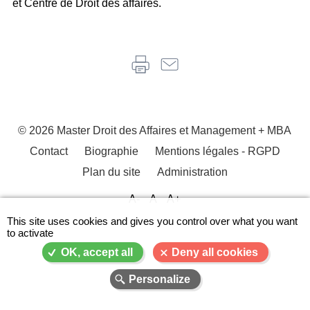
et Centre de Droit des affaires.
© 2026 Master Droit des Affaires et Management + MBA
Contact
Biographie
Mentions légales - RGPD
Menu
Plan du site
Administration
Pied
de
A-
A
A+
page
This site uses cookies and gives you control over what you want
to activate
OK, accept all
Deny all cookies
Personalize