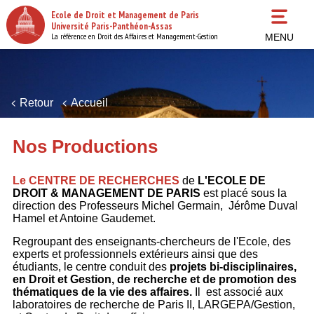
Aller
Ecole de Droit et Management de Paris
au
Université Paris-Panthéon-Assas
contenu
La référence en Droit des Affaires et Management-Gestion
MENU
principal
Retour
Accueil
Nos Productions
Le CENTRE DE RECHERCHES
de
L'ECOLE DE
DROIT & MANAGEMENT DE PARIS
est placé sous la
direction des Professeurs Michel Germain, Jérôme Duval
Hamel et Antoine Gaudemet.
Regroupant des enseignants-chercheurs de l'Ecole, des
experts et professionnels extérieurs ainsi que des
étudiants, le centre conduit des
projets bi-disciplinaires,
en Droit et Gestion, de recherche et de promotion des
thématiques de la vie des affaires.
Il est associé aux
laboratoires de recherche de Paris II, LARGEPA/Gestion,