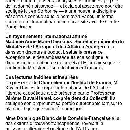
soient si peu recensées, analysées et promues. […] Ce
défi a donné naissance — et cela est assez rare pour être
souligné ici, en Sorbonne — à une nouvelle discipline
désormais connue sous le nom d’Art Faber, un terme
conçu en partenariat par notre université avec le Centre
Pompidou. »
Un rayonnement international affirmé
Madame Anne-Marie Descôtes, Secrétaire générale du
Ministère de l’Europe et des Affaires étrangères,
a,
dans son discours introductif, salué la présence
exceptionnelle des ambassadeurs et a souligné la
dimension internationale du projet Art Faber ainsi que le
soutien du Ministère à son déploiement mondial.
Des lectures inédites et inspirées
En présence du
Chancelier de l’Institut de France
, M.
Xavier Darcos, le corpus international de l’Art faber
littéraire et poétique a été présenté par
le Professeur
Jérôme Duval-Hamel, co-président du Collectif
. Il a
souligné son ampleur et sa portée surprenante tant sur le
plan artistique que socio-économique.
Mme Dominique Blanc de la Comédie-Française
a lu
des extraits d’ œuvres francophones, révélant la
puissance littéraire et poétique de l’Art Faber.