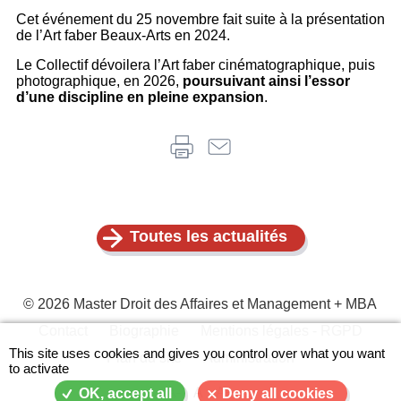
Cet événement du 25 novembre fait suite à la présentation
de l’Art faber Beaux-Arts en 2024.
Le Collectif dévoilera l’Art faber cinématographique, puis
photographique, en 2026,
poursuivant ainsi l’essor
d’une discipline en pleine expansion
.
Toutes les actualités
© 2026 Master Droit des Affaires et Management + MBA
Contact
Biographie
Mentions légales - RGPD
X
Menu
This site uses cookies and gives you control over what you want
Plan du site
Administration
to activate
Pied
de
A-
A
A+
OK, accept all
Deny all cookies