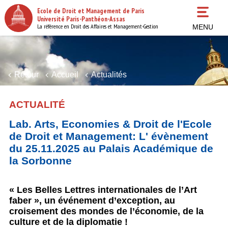
Aller
Ecole de Droit et Management de Paris
au
Université Paris-Panthéon-Assas
contenu
La référence en Droit des Affaires et Management-Gestion
MENU
principal
Retour
Accueil
Actualités
ACTUALITÉ
Lab. Arts, Economies & Droit de l'Ecole
de Droit et Management: L' évènement
du 25.11.2025 au Palais Académique de
la Sorbonne
« Les Belles Lettres internationales de l’Art
faber », un événement d’exception, au
croisement des mondes de l’économie, de la
culture et de la diplomatie !