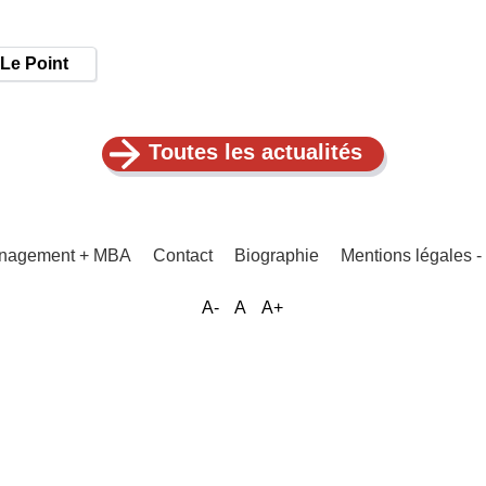
r Le Point
Toutes les actualités
Management + MBA
Contact
Biographie
Mentions légales
A-
A
A+
Menu
Pied
de
page