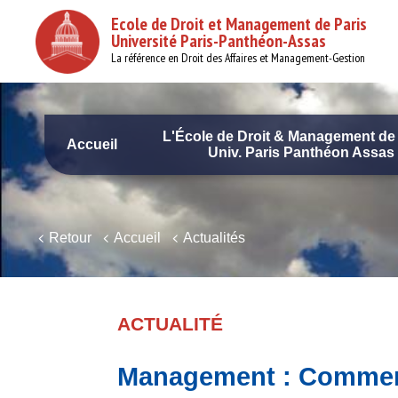
Aller
Ecole de Droit et Management de Paris
au
Université Paris-Panthéon-Assas
contenu
principal
La référence en Droit des Affaires et Management-Gestion
L'École de Droit & Management de 
Accueil
Univ. Paris Panthéon Assas
Navigation
principale
Retour
Accueil
Actualités
ACTUALITÉ
Management : Comment é