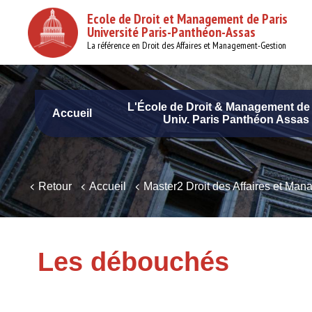
Aller
Ecole de Droit et Management de Paris
au
Université Paris-Panthéon-Assas
contenu
principal
La référence en Droit des Affaires et Management-Gestion
L'École de Droit & Management de 
Accueil
Univ. Paris Panthéon Assas
Navigation
principale
Retour
Accueil
Master2 Droit des Affaires et M
Les débouchés