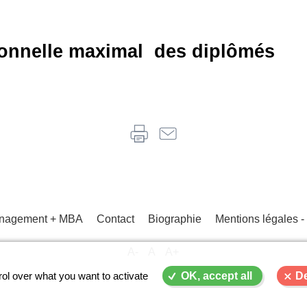
sionnelle maximal des diplômés
Management + MBA
Contact
Biographie
Mentions légales
A-
A
A+
Menu
Pied
ol over what you want to activate
OK, accept all
De
de