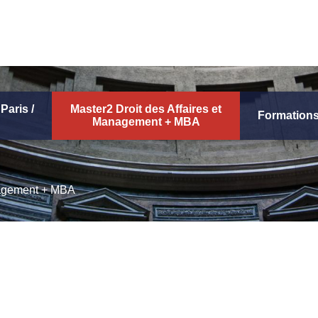
Paris /
Master2 Droit des Affaires et
Formations
Management + MBA
anagement + MBA