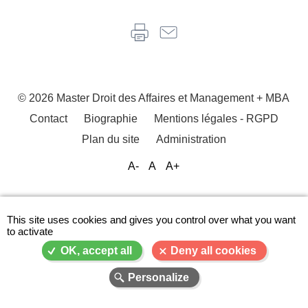
© 2026 Master Droit des Affaires et Management + MBA
Contact
Biographie
Mentions légales - RGPD
Menu
Plan du site
Administration
Pied
de
A-
A
A+
page
This site uses cookies and gives you control over what you want
to activate
OK, accept all
Deny all cookies
Personalize