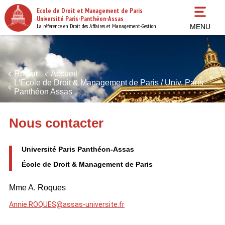
Aller
Ecole de Droit et Management de Paris
au
Université Paris-Panthéon-Assas
contenu
La référence en Droit des Affaires et Management-Gestion
MENU
principal
Retour
Accueil
L'École de Droit & Management de Paris / Univ. Paris
Panthéon Assas
Nous contacter
Université Paris Panthéon-Assas
École de Droit & Management de Paris
Mme A. Roques
Annie.ROQUES@assas-universite.fr