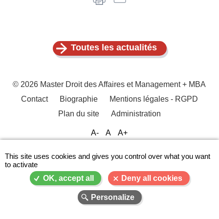
Toutes les actualités
© 2026 Master Droit des Affaires et Management + MBA
Contact
Biographie
Mentions légales - RGPD
Menu
Plan du site
Administration
Pied
de
A-
A
A+
page
This site uses cookies and gives you control over what you want
to activate
OK, accept all
Deny all cookies
Personalize