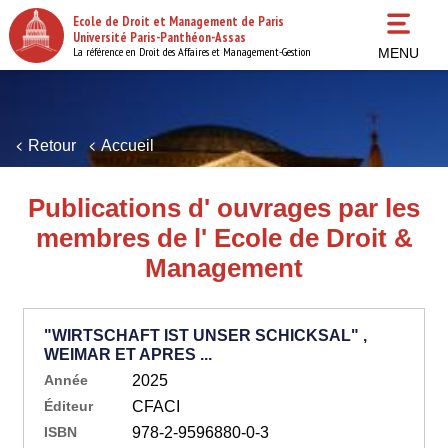
Aller
Ecole de Droit et Management de Paris
au
Université Paris-Panthéon-Assas
contenu
La référence en Droit des Affaires et Management-Gestion
MENU
principal
Retour
Accueil
Publications d' ouvrages par les
membres de l' Ecole de Droit &
Management
"WIRTSCHAFT IST UNSER SCHICKSAL" ,
WEIMAR ET APRES ...
Année
2025
Éditeur
CFACI
ISBN
978-2-9596880-0-3