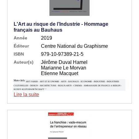
L'Art au risque de l’Industrie - Hommage
français au Bauhaus
Année
2019
Éditeur
Centre National du Graphisme
ISBN
979-10-97389-21-5
Auteur(s)
Jérôme Duval Hamel
Marianne Le Morvan
Etienne Macquet
Mots-clefs:
ART FABER - ART ET ECONOMIE - ARTS - BAUHAUS - ECONOMIE - INDUSTRIE - INDUSTRIES
CULTURELLES - DESIGN - ARCHITECTURE - BEAUX-ARTS - CINEMA - AMBASSADE DE FRANCE A BERLIN -
...
KUNST- KULTURWIRTSCHAFT
Lire la suite