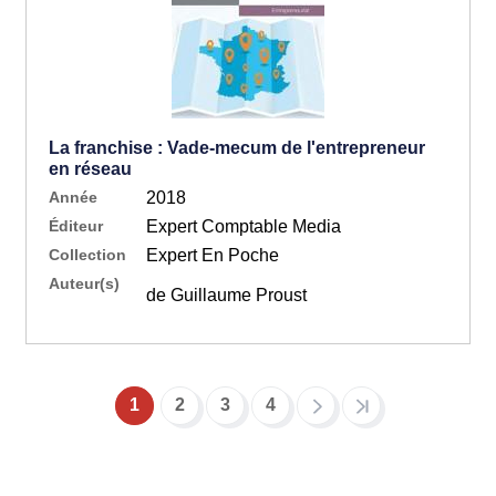
La franchise : Vade-mecum de l'entrepreneur
en réseau
Année
2018
Éditeur
Expert Comptable Media
Collection
Expert En Poche
Auteur(s)
de Guillaume Proust
1
2
3
4
Pagination
Page
Page
Page
Page
courante