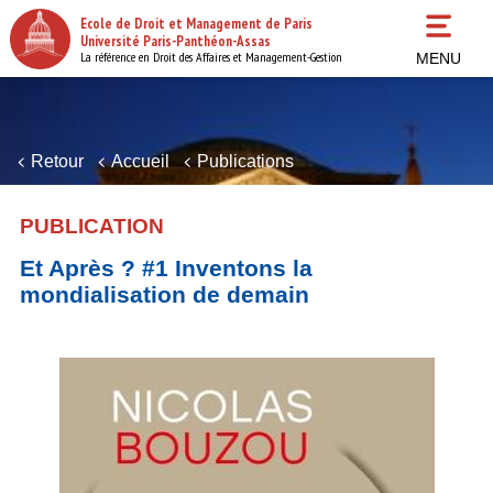
Aller
Ecole de Droit et Management de Paris
au
Université Paris-Panthéon-Assas
contenu
La référence en Droit des Affaires et Management-Gestion
MENU
principal
Retour
Accueil
Publications
PUBLICATION
Et Après ? #1 Inventons la
mondialisation de demain