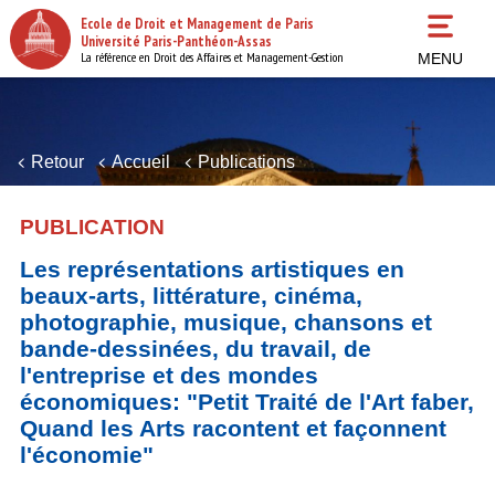
Aller
Ecole de Droit et Management de Paris
au
Université Paris-Panthéon-Assas
contenu
La référence en Droit des Affaires et Management-Gestion
MENU
principal
Retour
Accueil
Publications
PUBLICATION
Les représentations artistiques en
beaux-arts, littérature, cinéma,
photographie, musique, chansons et
bande-dessinées, du travail, de
l'entreprise et des mondes
économiques: "Petit Traité de l'Art faber,
Quand les Arts racontent et façonnent
l'économie"