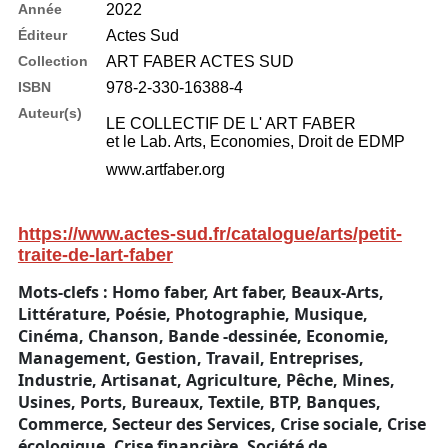
Année
2022
Éditeur
Actes Sud
Collection
ART FABER ACTES SUD
ISBN
978-2-330-16388-4
Auteur(s)
LE COLLECTIF DE L' ART FABER
et le Lab. Arts, Economies, Droit de EDMP
www.artfaber.org
https://www.actes-sud.fr/catalogue/arts/petit-
traite-de-lart-faber
Mots-clefs : Homo faber, Art faber, Beaux-Arts,
Littérature, Poésie, Photographie, Musique,
Cinéma, Chanson, Bande -dessinée, Economie,
Management, Gestion, Travail, Entreprises,
Industrie, Artisanat, Agriculture, Pêche, Mines,
Usines, Ports, Bureaux, Textile, BTP, Banques,
Commerce, Secteur des Services, Crise sociale, Crise
écologique, Crise financière, Société de