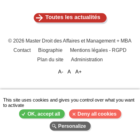
Toutes les actualités
© 2026 Master Droit des Affaires et Management + MBA
Contact
Biographie
Mentions légales - RGPD
Menu
Plan du site
Administration
Pied
de
A-
A
A+
page
This site uses cookies and gives you control over what you want
to activate
OK, accept all
Deny all cookies
Personalize