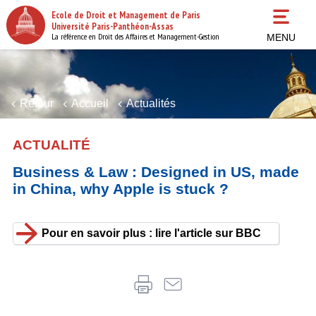
Aller
Ecole de Droit et Management de Paris
au
Université Paris-Panthéon-Assas
contenu
La référence en Droit des Affaires et Management-Gestion
MENU
principal
Retour
Accueil
Actualités
ACTUALITÉ
Business & Law : Designed in US, made
in China, why Apple is stuck ?
Pour en savoir plus : lire l'article sur BBC