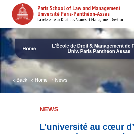
Skip
Paris School of Law and Management
to
Université Paris-Panthéon-Assas
main
content
La référence en Droit des Affaires et Management-Gestion
L'École de Droit & Management de P
Home
Univ. Paris Panthéon Assas
Navigation
principale
Back
Home
News
NEWS
L’université au cœur d