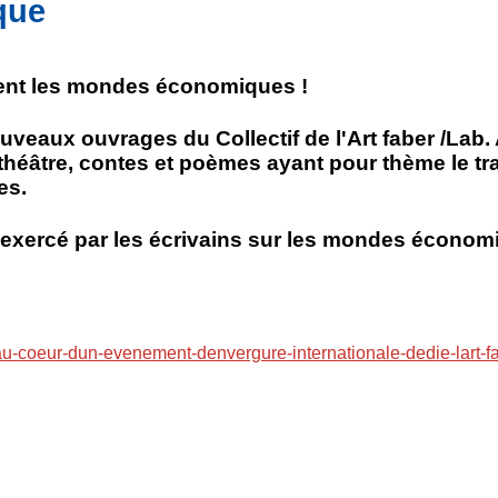
ique
nent les mondes économiques !
uveaux ouvrages du Collectif de l'Art faber /Lab
éâtre, contes et poèmes ayant pour thème le trava
es.
 exercé par les écrivains sur les mondes économ
te-au-coeur-dun-evenement-denvergure-internationale-dedie-lart-f