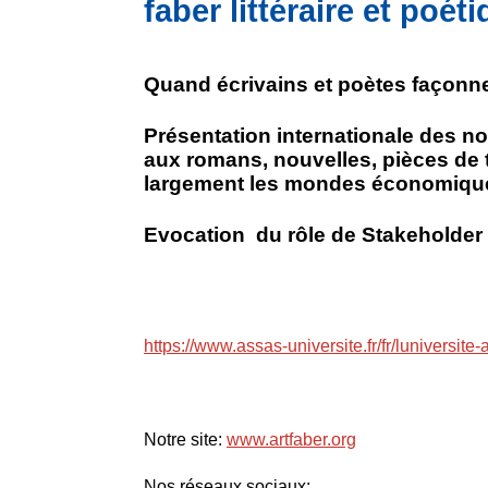
faber littéraire et poét
Quand écrivains et poètes façon
Présentation internationale des no
aux romans, nouvelles, pièces de th
largement les mondes économiqu
Evocation du rôle de Stakeholder
https://www.assas-universite.fr/fr/luniversi
Notre site:
www.artfaber.org
Nos réseaux sociaux: