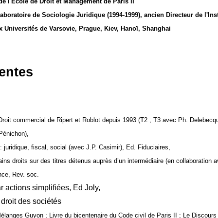
de l'Ecole de Droit et Management d
e Paris II
aboratoire de Sociologie Juridique (1994-1999), ancien
Directeur de l'Ins
x Universités de Varsovie, Prague, Kiev, Hanoï, Shanghai
centes
Droit commercial de Ripert et Roblot depuis 1993 (T2 ; T3 avec Ph. Delebecq
Pénichon),
 juridique, fiscal, social (avec J.P. Casimir), Ed. Fiduciaires,
tains droits sur des titres détenus auprès d’un intermédiaire (en collaborati
nce, Rev. soc.
r actions simplifiées, Ed Joly,
droit des sociétés
élanges Guyon ; Livre du bicentenaire du Code civil de Paris II ; Le Discours 