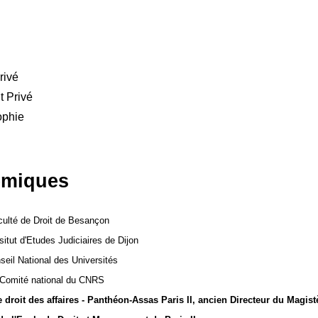
rivé
t Privé
ophie
émiques
culté de Droit de Besançon
nsitut d'Etudes Judiciaires de Dijon
eil National des Universités
 Comité national du CNRS
 droit des affaires - Panthéon-Assas Paris II, ancien
Directeur du Magistè