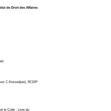
titut de Droit des Affaires
ue)
on avec C.Kessedjian), RCDIP
et le Code ; Livre du