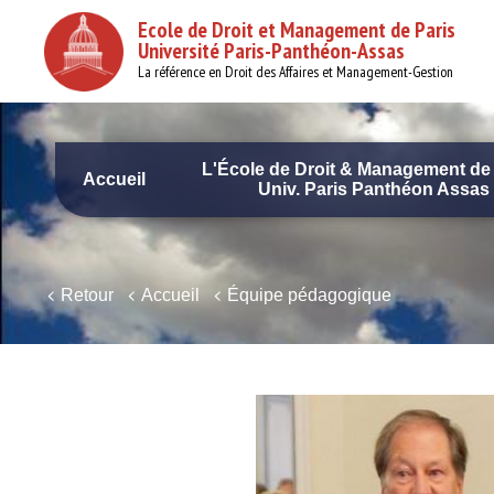
Aller
Ecole de Droit et Management de Paris
au
Université Paris-Panthéon-Assas
contenu
principal
La référence en Droit des Affaires et Management-Gestion
L'École de Droit & Management de 
Accueil
Univ. Paris Panthéon Assas
Navigation
principale
Retour
Accueil
Équipe pédagogique