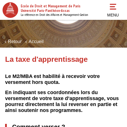
Aller
Ecole de Droit et Management de Paris
au
Université Paris-Panthéon-Assas
contenu
La référence en Droit des Affaires et Management-Gestion
MENU
principal
Retour
Accueil
La taxe d'apprentissage
Le M2/MBA est habilité à recevoir votre
versement hors quota.
En indiquant ses coordonnées lors du
versement de votre taxe d’apprentissage, vous
pourrez directement la lui reverser en partie et
ainsi soutenir nos programmes.
Comment verser ?