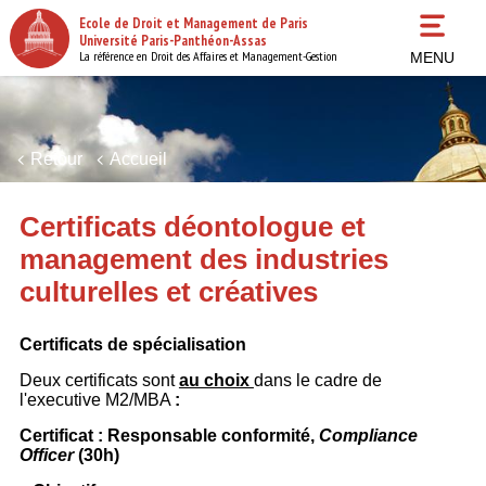
Aller
Ecole de Droit et Management de Paris
au
Université Paris-Panthéon-Assas
contenu
La référence en Droit des Affaires et Management-Gestion
MENU
principal
Retour
Accueil
Certificats déontologue et
management des industries
culturelles et créatives
Certificats de spécialisation
Deux certificats sont
au choix
dans le cadre de
l'executive M2/MBA
:
Certificat : Responsable conformité,
Compliance
Officer
(30h)