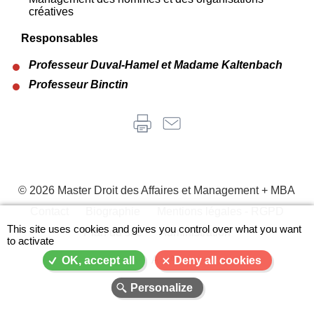
créatives
Responsables
Professeur Duval-Hamel et Madame Kaltenbach
Professeur Binctin
© 2026 Master Droit des Affaires et Management + MBA
Contact
Biographie
Mentions légales - RGPD
Menu
This site uses cookies and gives you control over what you want
Plan du site
Administration
to activate
Pied
de
A-
A
A+
OK, accept all
Deny all cookies
page
Personalize