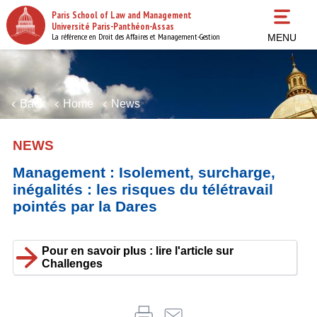
Skip
Paris School of Law and Management
to
Université Paris-Panthéon-Assas
main
La référence en Droit des Affaires et Management-Gestion
MENU
content
Back
Home
News
NEWS
Management : Isolement, surcharge,
inégalités : les risques du télétravail
pointés par la Dares
Pour en savoir plus : lire l'article sur
Challenges