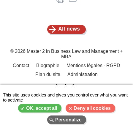
All news
© 2026 Master 2 in Business Law and Management +
MBA
Contact
Biographie
Mentions légales - RGPD
Menu
Plan du site
Administration
Pied
de
A-
A
A+
page
This site uses cookies and gives you control over what you want
to activate
OK, accept all
Deny all cookies
Personalize