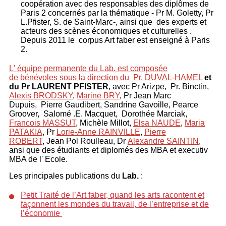
coopération avec des responsables des diplômes de
Paris 2 concernés par la thématique - Pr M. Goletty, Pr
L.Pfister, S. de Saint-Marc-, ainsi que des experts et
acteurs des scènes économiques et culturelles .
Depuis 2011 le corpus Art faber est enseigné à Paris
2.
L' équipe permanente du Lab. est composée
de bénévoles sous la direction du Pr. DUVAL-HAMEL
et
du Pr LAURENT PFISTER
, avec Pr Arizpe, Pr. Binctin,
Alexis BRODSKY
,
Marine BRY
, Pr Jean Marc
Dupuis, Pierre Gaudibert, Sandrine Gavoille, Pearce
Groover, Salomé .E. Macquet, Dorothée Marciak,
Francois MASSUT
, Michèle Millot,
Elsa NAUDE
,
Maria
PATAKIA
, Pr
Lorie-Anne RAINVILLE
,
Pierre
ROBERT
, Jean Pol Roulleau, Dr
Alexandre SAINTIN
,
ansi que des étudiants et diplomés des MBA et executiv
MBA de l' Ecole.
Les principales publications du
Lab.
:
Petit Traité de l’Art faber, quand les arts racontent et
façonnent les mondes du travail, de l’entreprise et de
l’économie