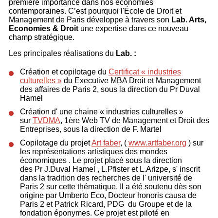
première importance dans nos économies
contemporaines. C’est pourquoi l'École de Droit et
Management de Paris développe à travers son
Lab. Arts,
Economies
& Droit
une expertise dans ce nouveau
champ stratégique.
Les principales réalisations du
Lab. :
Création et copilotage du
Certificat « industries
culturelles »
du Executive MBA Droit et Management
des affaires de Paris 2​, sous la direction du Pr Duval
Hamel
Création d' une chaine « industries culturelles »
sur
TVDMA
, 1ère Web TV de Management et Droit des
Entreprises, sous la direction de F. Martel
Copilotage du projet
Art faber
, (
www.artfaber.org
) sur
les représentations artistiques des mondes
économiques . Le projet placé sous la direction
des Pr J.Duval Hamel , L.Pfister et L.Arizpe, s' inscrit
dans la tradition des recherches de l' université de
Paris 2 sur cette thématique. Il a été soutenu dès son
origine par Umberto Eco, Docteur honoris causa de
Paris 2 et Patrick Ricard, PDG du Groupe et de la
fondation éponymes. Ce projet est piloté en