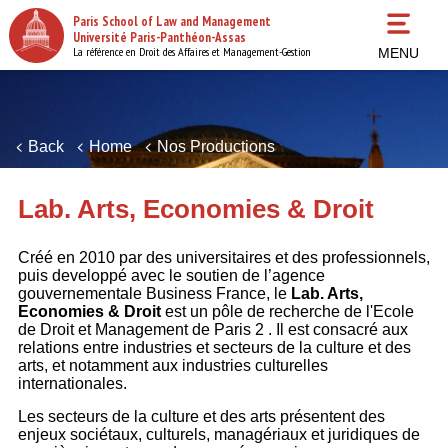
Skip
Paris School of Law and Management
to
Université Paris-Panthéon-Assas
main
La référence en Droit des Affaires et Management-Gestion
MENU
content
Back
Home
Nos Productions
Lab. Arts, Economies & Droit
Créé en 2010 par des universitaires et des professionnels,
puis developpé avec le soutien de l’agence
gouvernementale Business France, le
Lab. Arts,
Economies & Droit
est un pôle de recherche de l'Ecole
de Droit et Management de Paris 2 . Il est consacré aux
relations entre industries et secteurs de la culture et des
arts, et notamment aux industries culturelles
internationales.
Les secteurs de la culture et des arts présentent des
enjeux sociétaux, culturels, managériaux et juridiques de