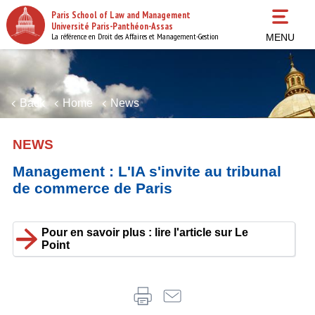
Skip
Paris School of Law and Management
to
Université Paris-Panthéon-Assas
main
La référence en Droit des Affaires et Management-Gestion
MENU
content
Back
Home
News
NEWS
Management : L'IA s'invite au tribunal
de commerce de Paris
Pour en savoir plus : lire l'article sur Le
Point