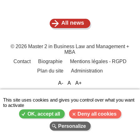
All news
© 2026 Master 2 in Business Law and Management +
MBA
Contact
Biographie
Mentions légales - RGPD
Menu
Plan du site
Administration
Pied
de
A-
A
A+
page
This site uses cookies and gives you control over what you want
to activate
OK, accept all
Deny all cookies
Personalize