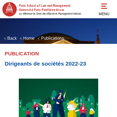
Skip
Paris School of Law and Management
to
Université Paris-Panthéon-Assas
main
La référence en Droit des Affaires et Management-Gestion
MENU
content
Back
Home
Publications
PUBLICATION
Dirigeants de sociétés 2022-23